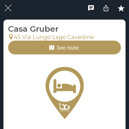
Casa Gruber
45 Via Lungo Lago Cavedine
See route