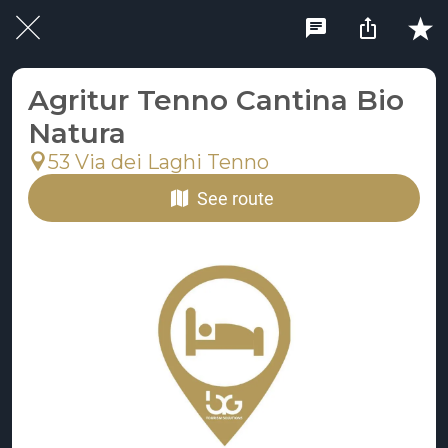
Agritur Tenno Cantina Bio
Natura
53 Via dei Laghi Tenno
See route