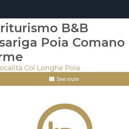
riturismo B&B
sariga Poia Comano
rme
Località Col Longhe Poia
See route