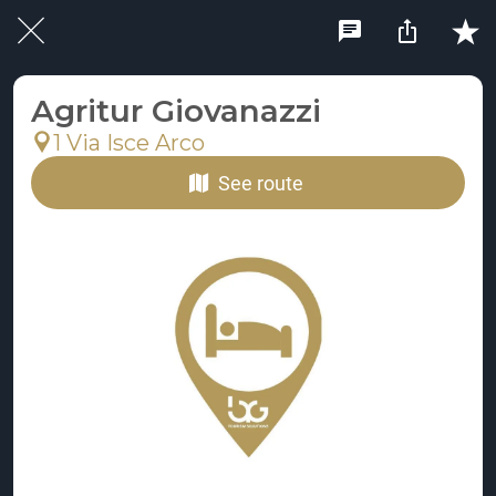
Agritur Giovanazzi
1 Via Isce Arco
See route