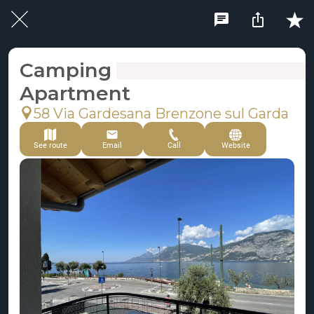
Camping Antonio &
Apartment
58 Via Gardesana Brenzone sul Garda
See route
Email
Call
Website