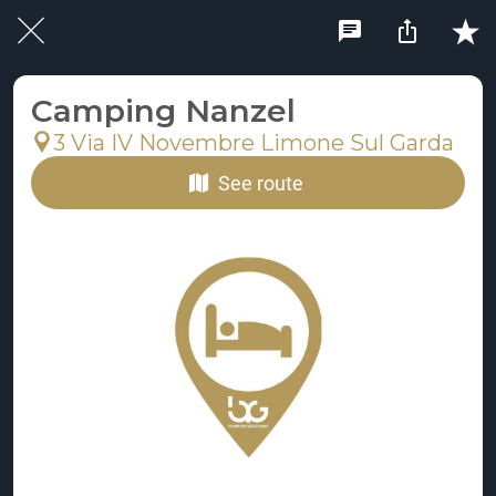
Camping Nanzel
3 Via IV Novembre Limone Sul Garda
See route