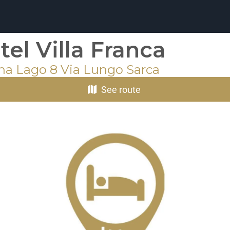
tel Villa Franca
na Lago 8 Via Lungo Sarca
See route