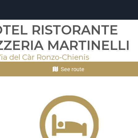
TEL RISTORANTE
ZZERIA MARTINELLI
Via del Càr Ronzo-Chienis
See route