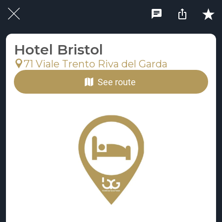
Hotel Bristol
71 Viale Trento Riva del Garda
See route