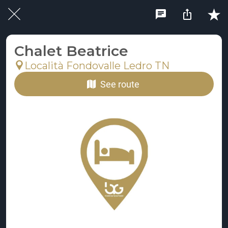
Chalet Beatrice
Località Fondovalle Ledro TN
See route