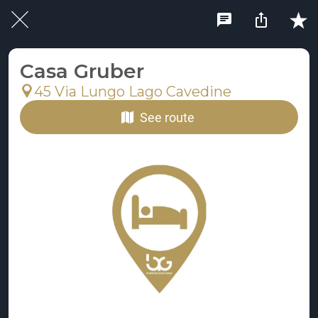
Casa Gruber
45 Via Lungo Lago Cavedine
See route