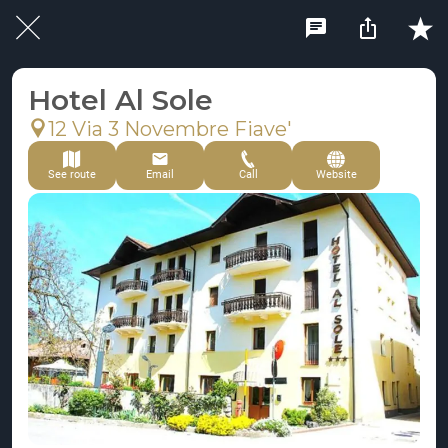
Hotel Al Sole
12 Via 3 Novembre Fiave'
See route
Email
Call
Website