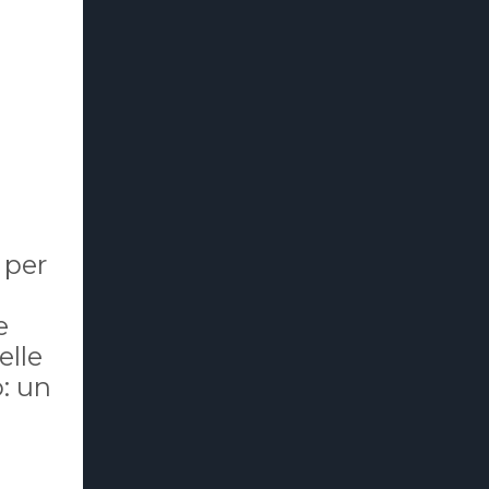
 per
e
elle
o: un