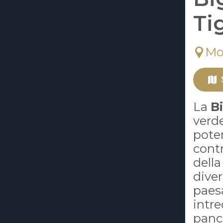
Ti
Mo
La
B
verde
poter
cont
della
diver
paes
intre
panch