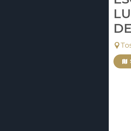
LU
DE
To