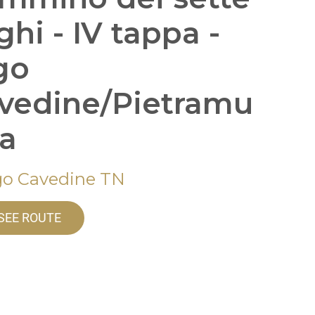
ghi - IV tappa -
go
vedine/Pietramu
ta
go Cavedine TN
SEE ROUTE