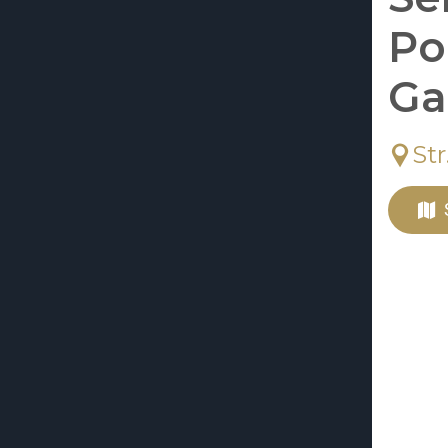
Po
Ga
Str