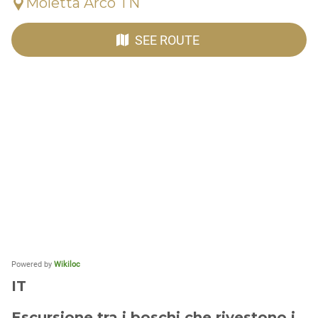
Moletta Arco TN
SEE ROUTE
Powered by
Wikiloc
IT
Escursione tra i boschi che rivestono i