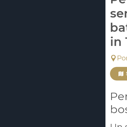
se
ba
in
Po
Per
bo
Un s