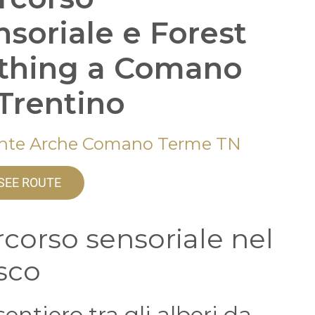
nsoriale e Forest
thing a Comano
 Trentino
nte Arche Comano Terme TN
SEE ROUTE
corso sensoriale nel
sco
entiero tra gli alberi da