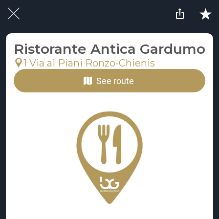
Ristorante Antica Gardumo
1 Via ai Piani Ronzo-Chienis
See route