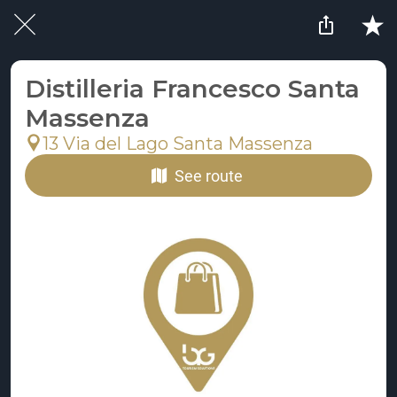
Distilleria Francesco Santa
Massenza
13 Via del Lago Santa Massenza
See route