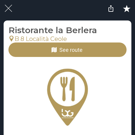
Ristorante la Berlera
B 8 Località Ceole
See route