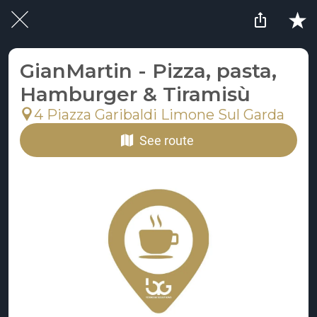
GianMartin - Pizza, pasta,
Hamburger & Tiramisù
4 Piazza Garibaldi Limone Sul Garda
See route