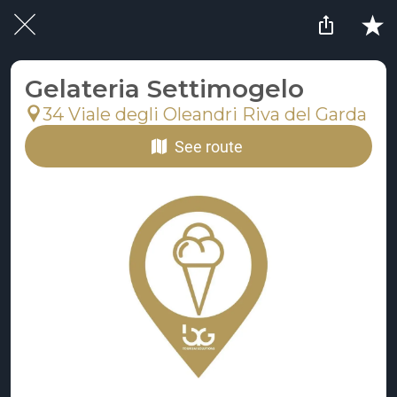
Gelateria Settimogelo
34 Viale degli Oleandri Riva del Garda
See route