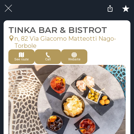
TINKA BAR & BISTROT
n, 82 Via Giacomo Matteotti Nago-
Torbole
See route
Call
Website