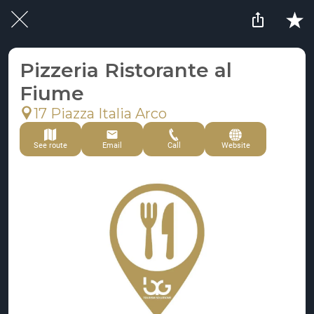
Pizzeria Ristorante al
Fiume
17 Piazza Italia Arco
See route
Email
Call
Website