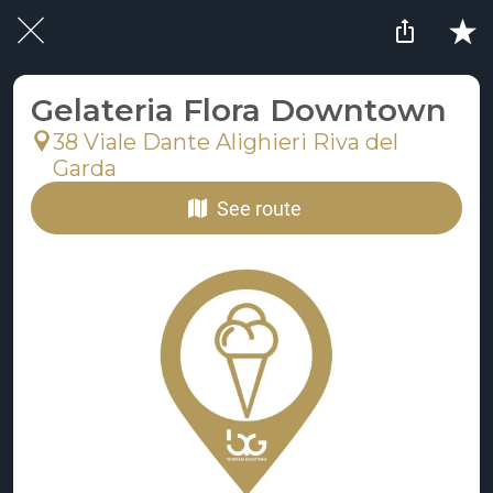
Gelateria Flora Downtown
38 Viale Dante Alighieri Riva del
Garda
See route