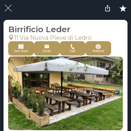
Birrificio Leder
11 Via Nuova Pieve di Ledro
See route
Email
Call
Website