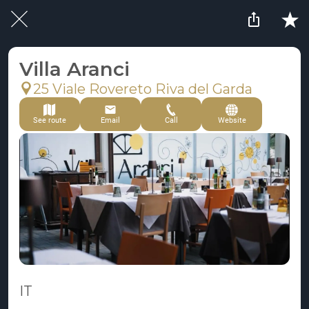
Villa Aranci
25 Viale Rovereto Riva del Garda
See route
Email
Call
Website
IT