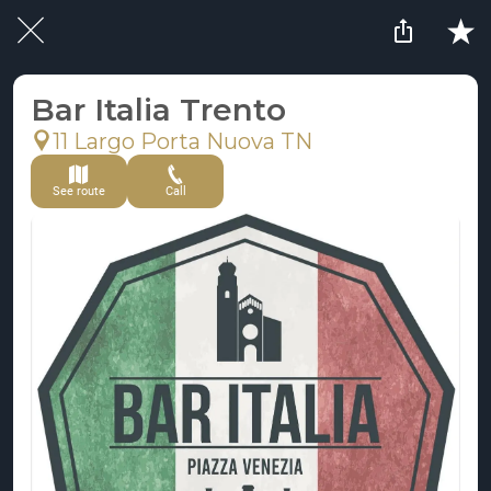
Bar Italia Trento
11 Largo Porta Nuova TN
See route
Call