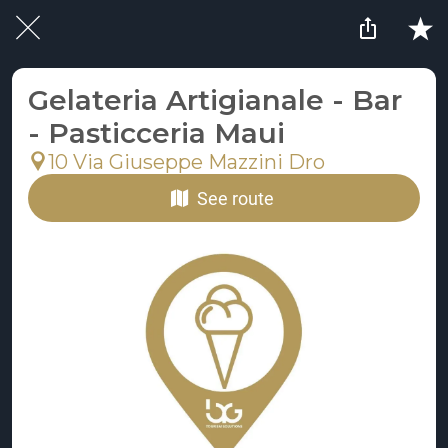
Gelateria Artigianale - Bar
- Pasticceria Maui
10 Via Giuseppe Mazzini Dro
See route