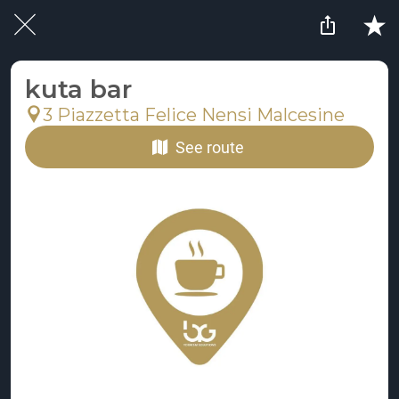
kuta bar
3 Piazzetta Felice Nensi Malcesine
See route