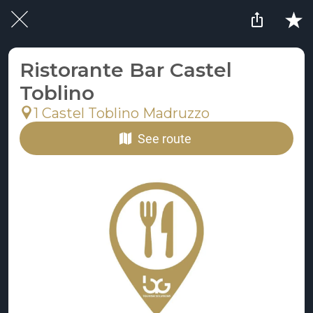
Ristorante Bar Castel
Toblino
1 Castel Toblino Madruzzo
See route