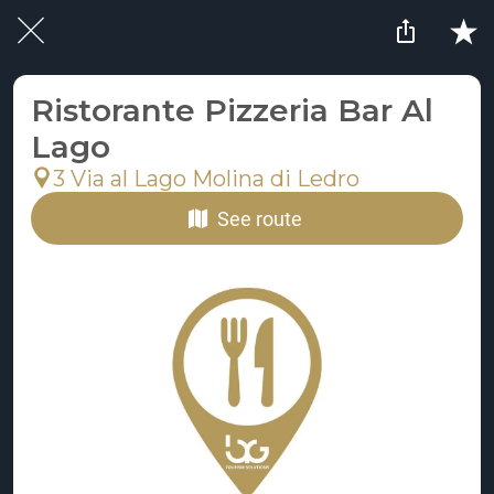
Ristorante Pizzeria Bar Al
Lago
3 Via al Lago Molina di Ledro
See route