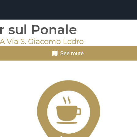
r sul Ponale
/A Via S. Giacomo Ledro
See route