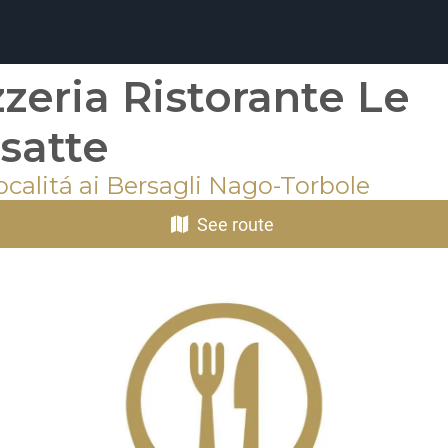
zzeria Ristorante Le
satte
ocalitá ai Bersagli Nago-Torbole
See route