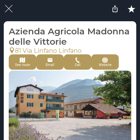
Azienda Agricola Madonna
delle Vittorie
81 Via Linfano Linfano
See route
Email
Call
Website