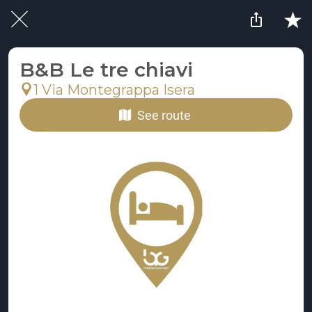
B&B Le tre chiavi
1 Via Montegrappa Isera
See route