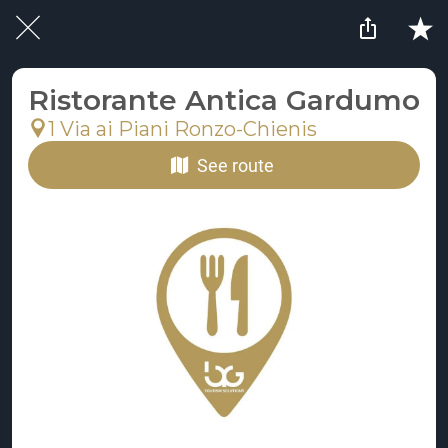
Ristorante Antica Gardumo
1 Via ai Piani Ronzo-Chienis
See route