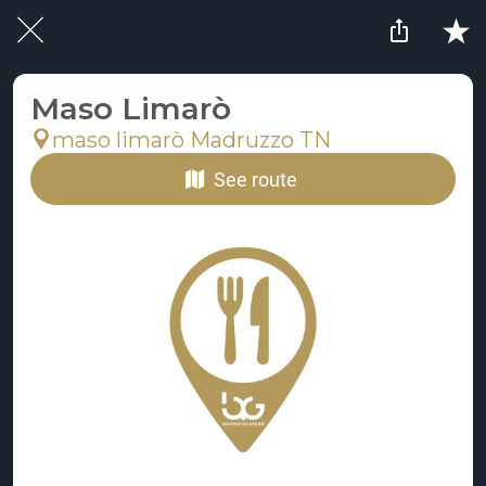
Maso Limarò
maso limarò Madruzzo TN
See route