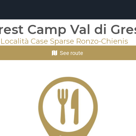
rest Camp Val di Gre
 Località Case Sparse Ronzo-Chienis
See route