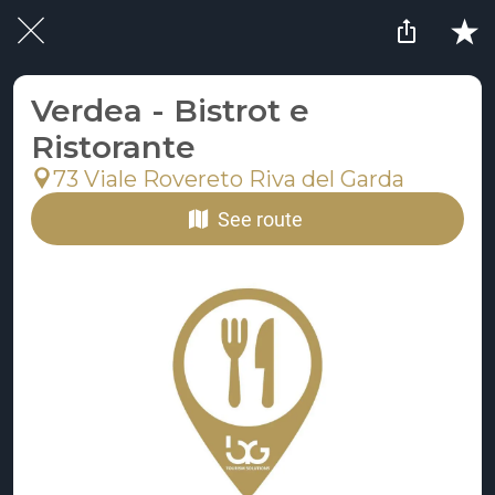
Verdea - Bistrot e
Ristorante
73 Viale Rovereto Riva del Garda
See route