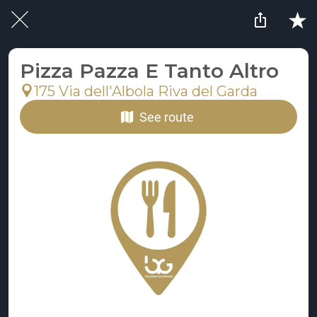
Pizza Pazza E Tanto Altro
175 Via dell'Albola Riva del Garda
See route