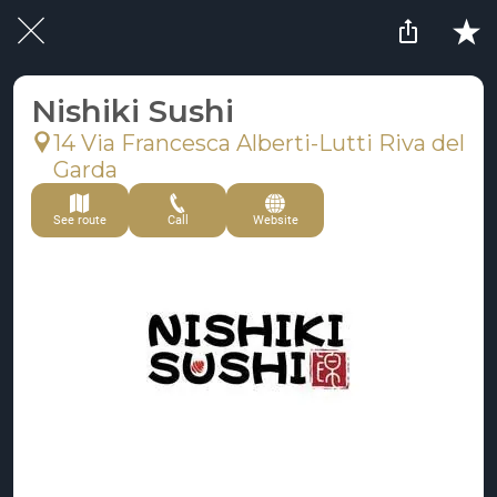
Nishiki Sushi
14 Via Francesca Alberti-Lutti Riva del
Garda
See route
Call
Website