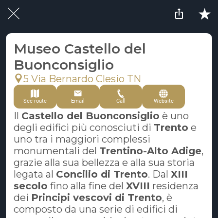
Museo Castello del
Buonconsiglio
5 Via Bernardo Clesio TN
See route
Email
Call
Website
Il
Castello del Buonconsiglio
è uno
degli edifici più conosciuti di
Trento
e
uno tra i maggiori complessi
monumentali del
Trentino-Alto Adige
,
grazie alla sua bellezza e alla sua storia
legata al
Concilio di Trento
. Dal
XIII
secolo
fino alla fine del
XVIII
residenza
dei
Principi vescovi di Trento
, è
composto da una serie di edifici di