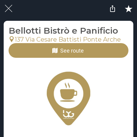
Bellotti Bistrò e Panificio
137 Via Cesare Battisti Ponte Arche
See route