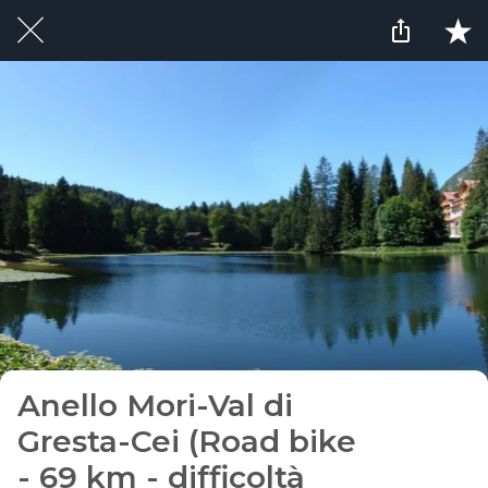
Anello Mori-Val di
Gresta-Cei (Road bike
- 69 km - difficoltà