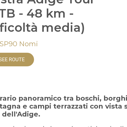
TB - 48 km -
fficoltà media)
 SP90 Nomi
SEE ROUTE
erario panoramico tra boschi, borghi
agna e campi terrazzati con vista s
 dell'Adige.