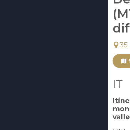
(M
di
35
IT
Itin
mont
valle