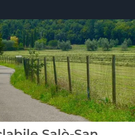
clabile Salò-San