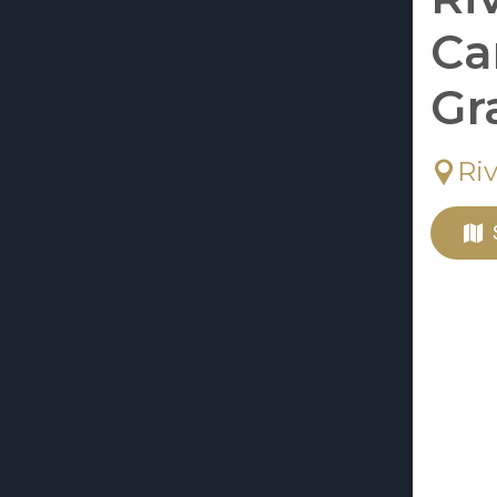
Ca
Gr
Ri