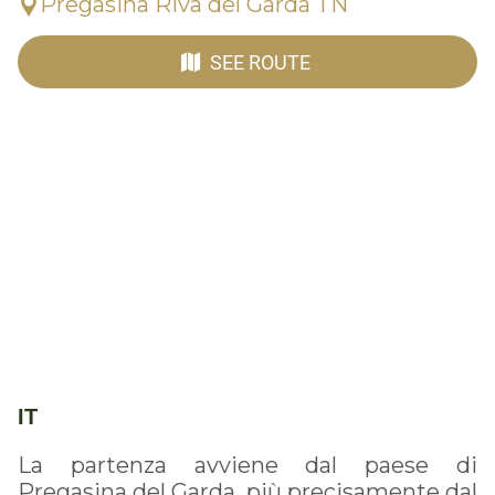
Pregasina Riva del Garda TN
SEE ROUTE
IT
La partenza avviene dal paese di
Pregasina del Garda, più precisamente dal